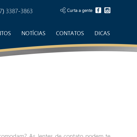
7) 3387-3863
Curta a gente
NTOS
NOTÍCIAS
CONTATOS
DICAS
incomodam? As lentes de contato podem te