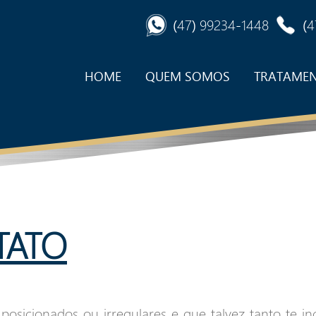
(47) 99234-1448
(4
HOME
QUEM SOMOS
TRATAME
TATO
posicionados ou irregulares e que talvez tanto te 