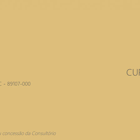
CU
C - 89107-000
ou concessão da
Consultório